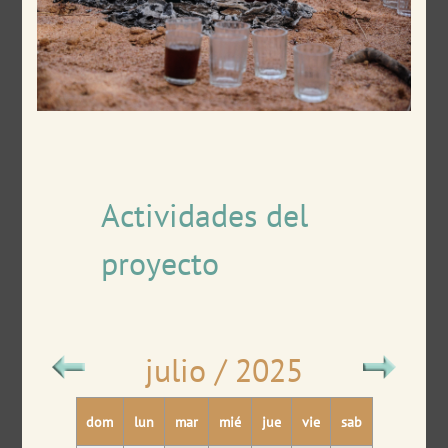
Actividades del
proyecto
julio / 2025
dom
lun
mar
mié
jue
vie
sab