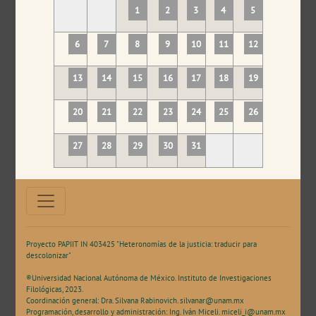
1
2
3
4
5
6
7
8
9
10
11
12
13
14
15
16
17
18
19
20
21
22
23
24
25
26
27
28
29
30
31
Proyecto PAPIIT IN 403425 "Heteronomías de la justicia: traducir para
descolonizar"
®Universidad Nacional Autónoma de México. Instituto de Investigaciones
Filológicas, 2023.
Coordinación general: Dra. Silvana Rabinovich.
silvanar@unam.mx
Programación, desarrollo y administración: Ing. Iván Miceli.
miceli_i@unam.mx