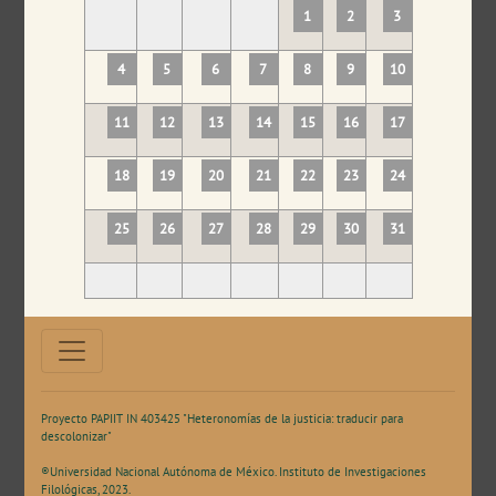
1
2
3
4
5
6
7
8
9
10
11
12
13
14
15
16
17
18
19
20
21
22
23
24
25
26
27
28
29
30
31
Proyecto PAPIIT IN 403425 "Heteronomías de la justicia: traducir para
descolonizar"
®Universidad Nacional Autónoma de México. Instituto de Investigaciones
Filológicas, 2023.