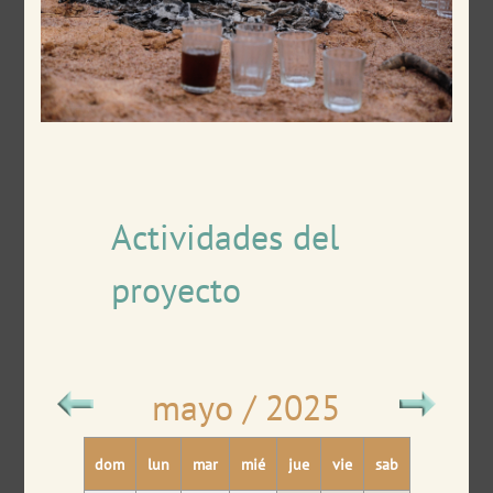
Actividades del
proyecto
mayo / 2025
dom
lun
mar
mié
jue
vie
sab