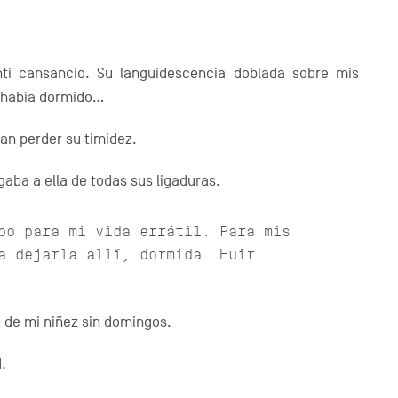
tí cansancio. Su languidescencia doblada sobre mis
e había dormido…
ían perder su timidez.
aba a ella de todas sus ligaduras.
bo para mi vida errátil. Para mis
a dejarla allí, dormida. Huir…
 de mi niñez sin domingos.
.