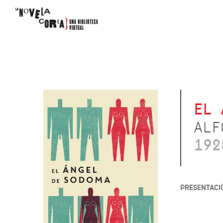
EL 
ALF
192
PRESENTACI