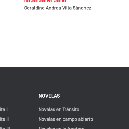
hispanoamericanas
Geraldine Andrea Villa Sánchez
NOVELAS
ta I
Novelas en Tránsito
ta II
Novelas en campo abierto