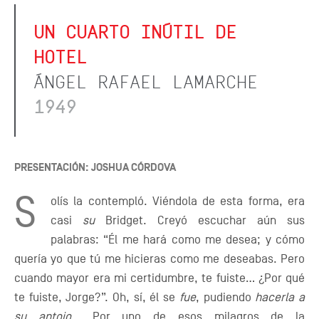
UN CUARTO INÚTIL DE
HOTEL
ÁNGEL RAFAEL LAMARCHE
1949
PRESENTACIÓN: JOSHUA CÓRDOVA
S
olís la contempló. Viéndola de esta forma, era
casi
su
Bridget. Creyó escuchar aún sus
palabras: “Él me hará como me desea; y cómo
quería yo que tú me hicieras como me deseabas. Pero
cuando mayor era mi certidumbre, te fuiste... ¿Por qué
te fuiste, Jorge?”. Oh, sí, él se
fue
, pudiendo
hacerla a
su antojo
... Por uno de esos milagros de la