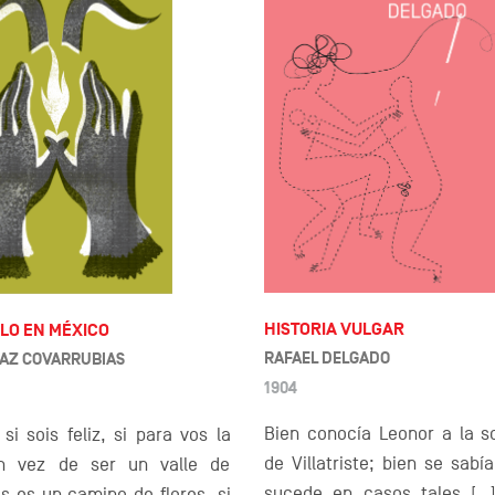
HISTORIA VULGAR
BLO EN MÉXICO
RAFAEL DELGADO
ÍAZ COVARRUBIAS
1904
Bien conocía Leonor a la s
 si sois feliz, si para vos la
de Villatriste; bien se sabí
n vez de ser un valle de
sucede en casos tales […
s es un camino de flores, si