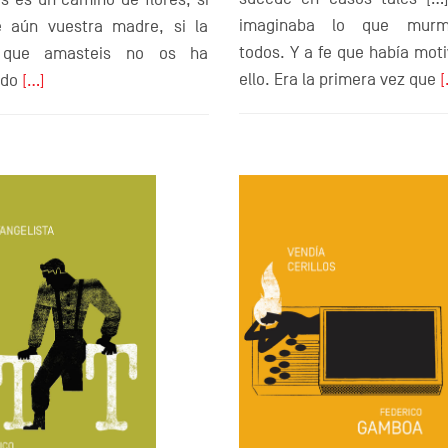
imaginaba lo que murmu
e aún vuestra madre, si la
todos. Y a fe que había mot
 que amasteis no os ha
ello. Era la primera vez que
[
ado
[…]