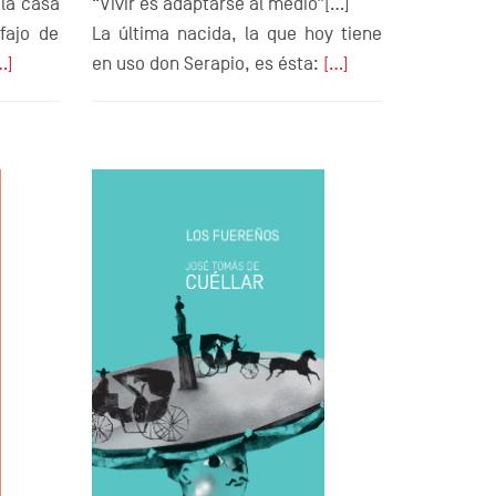
 la casa
“Vivir es adaptarse al medio”[…]
fajo de
La última nacida, la que hoy tiene
…]
en uso don Serapio, es ésta:
[…]