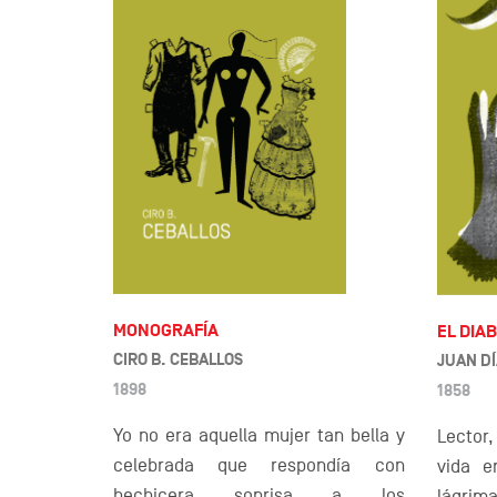
MONOGRAFÍA
EL DIA
CIRO B. CEBALLOS
JUAN D
1898
1858
Yo no era aquella mujer tan bella y
Lector,
celebrada que respondía con
vida e
hechicera sonrisa a los
lágrima