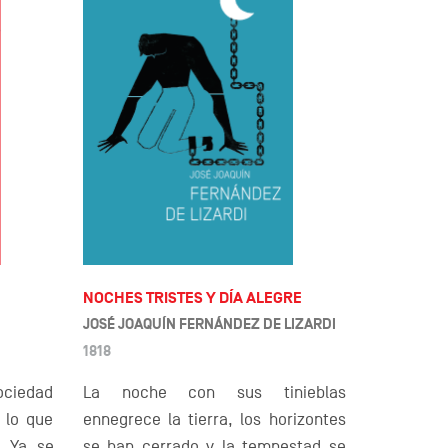
NOCHES TRISTES Y DÍA ALEGRE
JOSÉ JOAQUÍN FERNÁNDEZ DE LIZARDI
1818
La noche con sus tinieblas
ociedad
ennegrece la tierra, los horizontes
a lo que
se han cerrado y la tempestad se
] Ya se