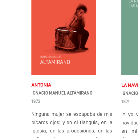
ANTONIA
LA NAV
IGNACIO MANUEL ALTAMIRANO
IGNACI
1872
1871
Ninguna mujer se escapaba de mis
¡Y yo 
pícaros ojos; y en el tianguis, en la
navida
iglesia, en las procesiones, en las
en mi