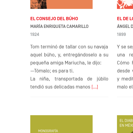
EL DE 
EL CONSEJO DEL BÚHO
ÁNGEL 
MARÍA ENRIQUETA CAMARILLO
1899
1924
Y se se
Tom terminó de tallar con su navaja
una re
aquel búho, y, entregándoselo a su
Cómo F
pequeña amiga Mariucha, le dijo:
desde 
—Tómalo; es para ti.
y medi
La niña, transportada de júbilo
malo el
tendió sus delicadas manos
[…]