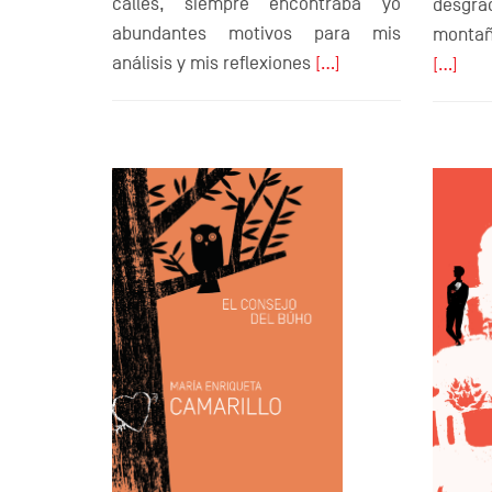
calles, siempre encontraba yo
desgra
abundantes motivos para mis
montañ
análisis y mis reflexiones
[…]
[…]