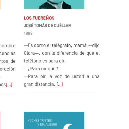
LOS FUEREÑOS
JOSÉ TOMÁS DE CUÉLLAR
1883
—Es como el telégrafo, mamá —dijo
cerebro
Clara—, con la diferencia de que el
encias
teléfono es para oír.
ntos de
—¿Para oír qué?
eración
—Para oír la voz de usted a una
o.
gran distancia.
[…]
hos
[…]