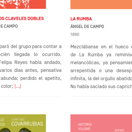
LOS CLAVELES DOBLES
LA RUMBA
DE CAMPO
ÁNGEL DE CAMPO
1890
paró del grupo para contar a
Mezclábanse en el hueco 
cién llegada lo ocurrido.
de La Rumba ya reminisc
elipa Reyes había andado,
melancólicas, ya pensamie
varios días antes, pensativa
arrepentida o una desesp
tabunda; perdido el apetito,
infinita, la del orgullo abatid
 color;
[…]
No había saciado sus capric