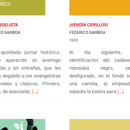
NGELISTA
¡VENDÍA CERILLOS!
CO GAMBOA
FEDERICO GAMBOA
1889
apolillado portal histórico,
Al día siguiente, p
se aparecido un enemigo
identificación del cadáv
ible y sin entrañas, que les
reposaba negro, ven
a degüello a los evangelistas
desfigurado, en el fondo s
ionales y clásicos. Primero,
una camilla, el emplea
o, de avanzada;
[…]
expedía la boleta para
[…]