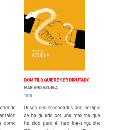
DOMITILO QUIERE SER DIPUTADO
MARIANO AZUELA
1918
istiendo
Desde sus mocedades don Serapio
pantalón
se ha guiado por una máxima que
as como
ha sido para él faro inextinguible: