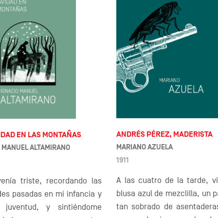
ANDRÉS PÉREZ, MADERISTA
IDAD EN LAS MONTAÑAS
MARIANO AZUELA
O MANUEL ALTAMIRANO
1911
A las cuatro de la tarde, v
venía triste, recordando las
blusa azul de mezclilla, un 
des pasadas en mi infancia y
tan sobrado de asentader
 juventud, y sintiéndome