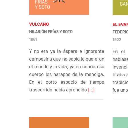
VULCANO
EL EVA
HILARIÓN FRÍAS Y SOTO
FEDERI
1861
1922
Y no era ya la áspera e ignorante
En el 
campesina que no sabía lo que eran
había
el mundo y la vida; ya no cubrían su
invenc
cuerpo los harapos de la mendiga.
tiraba 
En el corto espacio de tiempo
tradic
trascurrido había aprendido
[…]
fue un