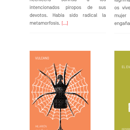
intencionados piropos de sus
os viv
devotos. Había sido radical la
mujer
metamorfosis.
[…]
engañ