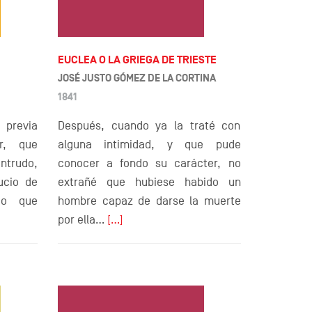
EUCLEA O LA GRIEGA DE TRIESTE
JOSÉ JUSTO GÓMEZ DE LA CORTINA
1841
revia
Después, cuando ya la traté con
er, que
alguna intimidad, y que pude
trudo,
conocer a fondo su carácter, no
ucio de
extrañé que hubiese habido un
do que
hombre capaz de darse la muerte
por ella…
[…]