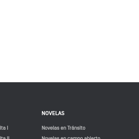
NOVELAS
ta I
Novelas en Tránsito
ta II
Novelas en campo abierto