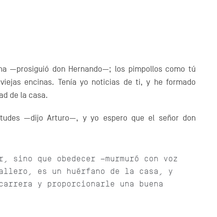
ha —prosiguió don Hernando—; los pimpollos como tú
viejas encinas. Tenía yo noticias de ti, y he formado
ad de la casa.
tudes —dijo Arturo—, y yo espero que el señor don
r, sino que obedecer —murmuró con voz
allero, es un huérfano de la casa, y
carrera y proporcionarle una buena