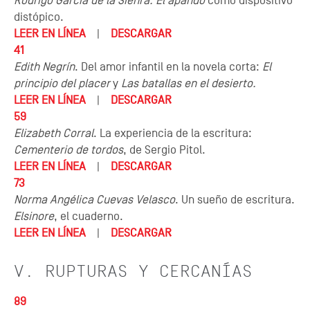
Rodrigo García de la Sienra. El apando
como dispositivo
distópico.
LEER EN LÍNEA
|
DESCARGAR
41
Edith Negrín
. Del amor infantil en la novela corta:
El
principio del placer
y
Las batallas en el desierto.
LEER EN LÍNEA
|
DESCARGAR
59
Elizabeth Corral
. La experiencia de la escritura:
Cementerio de tordos
, de Sergio Pitol.
LEER EN LÍNEA
|
DESCARGAR
73
Norma Angélica Cuevas Velasco
. Un sueño de escritura.
Elsinore
, el cuaderno.
LEER EN LÍNEA
|
DESCARGAR
V. RUPTURAS Y CERCANÍAS
89