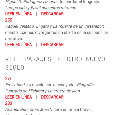
Miguel G. Rodríguez Lozano
. Desbordar el lenguaje:
Lampa vida
y
El sol que estás mirando
.
LEER EN LÍNEA
|
DESCARGAR
255
Raquel Velasco
.
El gato
y
La muerte de un instalador
:
construcciones divergentes en el arte de la suspensión
narrativa.
LEER EN LÍNEA
|
DESCARGAR
VII. PARAJES DE OTRO NUEVO
SIGLO
277
Emily Hind
. La novela corta ensayada:
Biografía
ilustrada de Mishima
y
La cresta de Ilión
.
LEER EN LÍNEA
|
DESCARGAR
293
Anadeli Bencomo
. Juan Villoro en prosa breve: