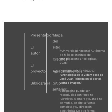
Presentación
Mapa
del
El
sitio
®Universidad Nacional Autónoma
autor
de México. Instituto de
Investigaciones Filólogicas,
Créditos
2025.
El
Proyecto PAPIIT IN403019.
proyecto
Agradecimientos
"Cronología de la vida y obra de
José Juan Tablada en el portal
Letra e Imagen.
"
Bibliografía
Sitio
anterior
Esta página puede ser
reproducida con fines no
lucrativos, siempre y cuando no
se mutile, se cite la fuente
completa y su dirección
electrónica. De otra forma