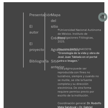
Presentación
Mapa
del
El
sitio
®Universidad Nacional Autónoma
autor
de México. Instituto de
Investigaciones Filólogicas,
Créditos
2025.
El
Proyecto PAPIIT IN403019.
proyecto
Agradecimientos
"Cronología de la vida y obra de
José Juan Tablada en el portal
Letra e Imagen.
"
Bibliografía
Sitio
anterior
Esta página puede ser
reproducida con fines no
lucrativos, siempre y cuando no
se mutile, se cite la fuente
completa y su dirección
electrónica. De otra forma
requiere permiso previo por
escrito de la institución.
Coordinación general:
Dr. Rodolfo
Mata Sandoval
y
Dr. Gabriel