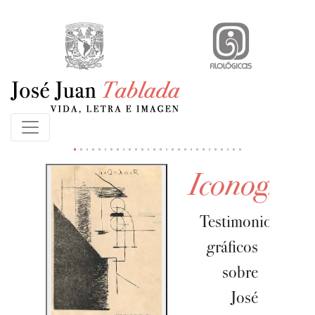
Iconografí
Testimonios
gráficos
sobre
José